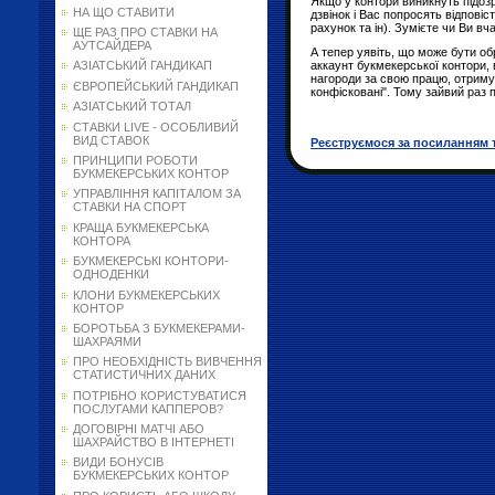
Якщо у контори виникнуть підоз
НА ЩО СТАВИТИ
дзвінок і Вас попросять відповіс
рахунок та ін). Зумієте чи Ви вч
ЩЕ РАЗ ПРО СТАВКИ НА
АУТСАЙДЕРА
А тепер уявіть, що може бути об
аккаунт букмекерської контори, 
АЗІАТСЬКИЙ ГАНДИКАП
нагороди за свою працю, отриму
ЄВРОПЕЙСЬКИЙ ГАНДИКАП
конфісковані". Тому зайвий раз п
АЗІАТСЬКИЙ ТОТАЛ
СТАВКИ LIVE - ОСОБЛИВИЙ
ВИД СТАВОК
Реєструємося
за посиланням
ПРИНЦИПИ РОБОТИ
БУКМЕКЕРСЬКИХ КОНТОР
УПРАВЛІННЯ КАПІТАЛОМ ЗА
СТАВКИ НА СПОРТ
КРАЩА БУКМЕКЕРСЬКА
КОНТОРА
БУКМЕКЕРСЬКІ КОНТОРИ-
ОДНОДЕНКИ
КЛОНИ БУКМЕКЕРСЬКИХ
КОНТОР
БОРОТЬБА З БУКМЕКЕРАМИ-
ШАХРАЯМИ
ПРО НЕОБХІДНІСТЬ ВИВЧЕННЯ
СТАТИСТИЧНИХ ДАНИХ
ПОТРІБНО КОРИСТУВАТИСЯ
ПОСЛУГАМИ КАППЕРОВ?
ДОГОВІРНІ МАТЧІ АБО
ШАХРАЙСТВО В ІНТЕРНЕТІ
ВИДИ БОНУСІВ
БУКМЕКЕРСЬКИХ КОНТОР