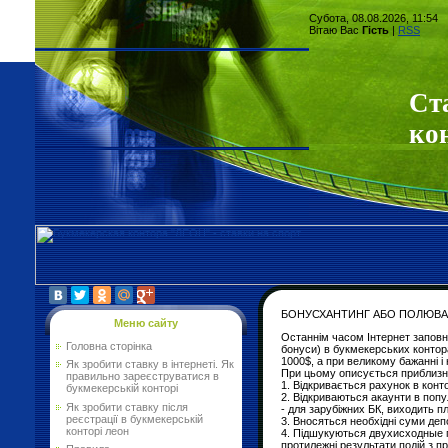
Субота, 08.08.2026, 11:54
Вітаю Вас
Гість
|
RSS
Ст
ко
БОНУСХАНТИНГ
АБО
ПОЛЮВА
Меню сайту
Останнім часом Інтернет заповн
Головна сторінка
бонуси) в букмекерських контора
1000$, а при великому бажанні і
Як зробити ставку в інтернеті. Як
При цьому описується приблизно
правильно зареєструватися в
1. Відкривається рахунок в контор
букмекерській конторі
2. Відкриваються акаунти в попу
Як зробити ставку після
- для зарубіжних БК, виходить пл
реєстрації в букмекерській
3. Вносяться необхідні суми деп
конторі леон
4. Підшукуються двухисходные под
протилежні результати подій з п