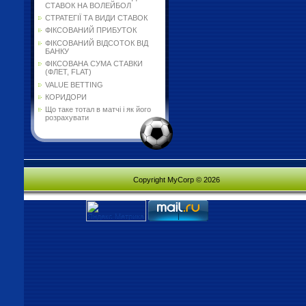
СТАВОК НА ВОЛЕЙБОЛ
СТРАТЕГІЇ ТА ВИДИ СТАВОК
ФІКСОВАНИЙ ПРИБУТОК
ФІКСОВАНИЙ ВІДСОТОК ВІД
БАНКУ
ФІКСОВАНА СУМА СТАВКИ
(ФЛЕТ, FLAT)
VALUE BETTING
КОРИДОРИ
Що таке тотал в матчі і як його
розрахувати
Copyright MyCorp © 2026