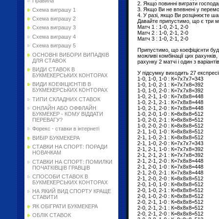
Правила
2. Якщо повинні виграти господа
3. Якщо Ви не впевнені у перемо
Схема виграшу 1
4. У разі, якщо Ви розцінюєте шан
Схема виграшу 2
Давайте припустимо, що є три ма
Матч 1 : 1-0, 2-1, 2-0
Схема виграшу 3
Матч 2 : 1-0, 2-1, 2-0
Схема виграшу 4
Матч 3 : 1-0, 2-1, 2-0
Схема виграшу 5
Припустимо, що коефіцієнти буду
ОСНОВНІ ВИБОРИ ВИПАДКІВ
можливі комбінації цих рахунків,
ДЛЯ СТАВОК
рахунку 2 матчі і один з варіанті
ВИДИ СТАВОК В
У підсумку виходить 27 експресі
БУКМЕКЕРСЬКИХ КОНТОРАХ
1-0, 1-0, 1-0 : К=7x7x7=343
ВИДИ КОЕФІЦІЄНТІВ В
1-0, 1-0, 2-1 : К=7x7x8=392
БУКМЕКЕРСЬКИХ КОНТОРАХ
1-0, 1-0, 2-0 : К=7x7x8=392
1-0, 2-1, 1-0 : К=7x8x8=448
ТИПИ СКЛАДНИХ СТАВОК
1-0, 2-1, 2-1 : К=7x8x8=448
1-0, 2-1, 2-0 : К=7x8x8=448
ОНЛАЙН АБО ОФФЛАЙН
1-0, 2-0, 1-0 : К=8x8x8=512
БУКМЕКЕР - КОМУ ВІДДАТИ
1-0, 2-0, 2-1 : К=8x8x8=512
ПЕРЕВАГУ?
1-0, 2-0, 2-0 : К=8x8x8=512
Форекс - ставки в інтернеті
2-1, 1-0, 1-0 : К=8x8x8=512
2-1, 1-0, 2-1 : К=8x8x8=512
ВИБІР БУКМЕКЕРА
2-1, 1-0, 2-0 : К=7x7x7=343
СТАВКИ НА СПОРТ: ПОРАДИ
2-1, 2-1, 1-0 : К=7x7x8=392
НОВАЧКАМ
2-1, 2-1, 2-1 : К=7x7x8=392
2-1, 2-1, 2-0 : К=7x8x8=448
СТАВКИ НА СПОРТ: ПОМИЛКИ
2-1, 2-0, 1-0 : К=7x8x8=448
ПОЧАТКІВЦІВ ГРАВЦІВ
2-1, 2-0, 2-1 : К=7x8x8=448
СПОСОБИ СТАВОК В
2-1, 2-0, 2-0 : К=8x8x8=512
БУКМЕКЕРСЬКИХ КОНТОРАХ
2-0, 1-0, 1-0 : К=8x8x8=512
2-0, 1-0, 2-1 : К=8x8x8=512
НА ЯКИЙ ВИД СПОРТУ КРАЩЕ
2-0, 1-0, 2-0 : К=8x8x8=512
СТАВИТИ
2-0, 2-1, 1-0 : К=8x8x8=512
ЯК ОБІГРАТИ БУКМЕКЕРА
2-0, 2-1, 2-1 : К=8x8x8=512
2-0, 2-1, 2-0 : К=8x8x8=512
ОБЛІК СТАВОК