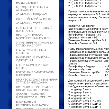
2-0, 2-0, 1-0 : К=8x8x8=512
НА ЩО СТАВИТИ
2-0, 2-0, 2-1 : К=8x8x8=512
2-0, 2-0, 2-0 : К=8x8x8=512
ЩЕ РАЗ ПРО СТАВКИ НА
АУТСАЙДЕРА
Припустимо, що на кожен експрес
отримуємо мінімум в 343 рази бі
АЗІАТСЬКИЙ ГАНДИКАП
п'ятого, але навіть якщо Ви вигр
ЄВРОПЕЙСЬКИЙ ГАНДИКАП
виграєте !!!
АЗІАТСЬКИЙ ТОТАЛ
Варіант 2. "До і після"
СТАВКИ LIVE - ОСОБЛИВИЙ
Ідея стратегії "До і після" в то
ВИД СТАВОК
вибираються очікувані рахунки м
Вольфсбург - Вердер - 3-2
ПРИНЦИПИ РОБОТИ
Арсенал - Фулхем - 3-1
БУКМЕКЕРСЬКИХ КОНТОР
Блекпул - Манчестер Юн - 1-3
УПРАВЛІННЯ КАПІТАЛОМ ЗА
Реал М - Валенсія - 3-1
СТАВКИ НА СПОРТ
Потім ми модифікуємо наші очік
КРАЩА БУКМЕКЕРСЬКА
- додаємо до очікуваних голам д
КОНТОРА
- віднімаємо від очікуваних голі
БУКМЕКЕРСЬКІ КОНТОРИ-
- додаємо до очікуваних голам в
ОДНОДЕНКИ
- віднімаємо від очікуваних голів
Маємо:
КЛОНИ БУКМЕКЕРСЬКИХ
Вольфсбург - Вердер..............4-2....
КОНТОР
Арсенал - Фулхем.....................4-1..
Блекпул - Манчестер Юн........2-3.....
БОРОТЬБА З БУКМЕКЕРАМИ-
Реал М - Валенсія...................4-1...
ШАХРАЯМИ
ПРО НЕОБХІДНІСТЬ ВИВЧЕННЯ
Для кожної з 5 сукупностей раху
СТАТИСТИЧНИХ ДАНИХ
варіанти експресів з 4 рахунків.
Це буде виглядати приблизно та
ПОТРІБНО КОРИСТУВАТИСЯ
1. ординар: 1 матч
ПОСЛУГАМИ КАППЕРОВ?
2. ординар: 2 матч
ДОГОВІРНІ МАТЧІ АБО
3. ординар: матч 3
ШАХРАЙСТВО В ІНТЕРНЕТІ
4. ординар: матч 4
5. експрес: матч 1, 2 матч
ВИДИ БОНУСІВ
6. експрес: матч 1, матч 3
БУКМЕКЕРСЬКИХ КОНТОР
7. експрес: матч 1, матч 4