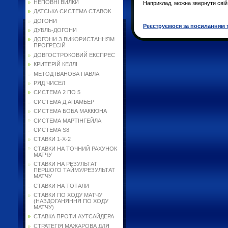
НЕПОВНІ ВИЛКИ
Наприклад, можна звернути свій
ДАТСЬКА СИСТЕМА СТАВОК
ДОГОНИ
Реєструємося
за посиланням
ДУБЛЬ-ДОГОНИ
ДОГОНИ З ВИКОРИСТАННЯМ
ПРОГРЕСІЙ
ДОВГОСТРОКОВИЙ ЕКСПРЕС
КРИТЕРІЙ КЕЛЛІ
МЕТОД ІВАНОВА ПАВЛА
РЯД ЧИСЕЛ
СИСТЕМА 2 ПО 5
СИСТЕМА Д АПАМБЕР
СИСТЕМА БОБА МАККЮНА
СИСТЕМА МАРТІНГЕЙЛА
СИСТЕМА S8
СТАВКИ 1-Х-2
СТАВКИ НА ТОЧНИЙ РАХУНОК
МАТЧУ
СТАВКИ НА РЕЗУЛЬТАТ
ПЕРШОГО ТАЙМУ/РЕЗУЛЬТАТ
МАТЧУ
СТАВКИ НА ТОТАЛИ
СТАВКИ ПО ХОДУ МАТЧУ
(НАЗДОГАНЯННЯ ПО ХОДУ
МАТЧУ)
СТАВКА ПРОТИ АУТСАЙДЕРА
СТРАТЕГІЯ МАЖАРОВА ДЛЯ